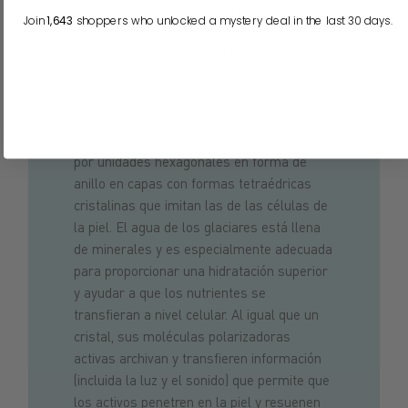
humanos prosperen a nivel celular.
Join
1,643
shoppers who unlocked a mystery deal in the last 30 days.
A diferencia del agua destilada o purificada
tratada bioquímicamente, la estructura
molecular del agua de los glaciares de
Alaska está ionizada y es ininterrumpida.
La estructura compleja está compuesta
por unidades hexagonales en forma de
anillo en capas con formas tetraédricas
cristalinas que imitan las de las células de
la piel. El agua de los glaciares está llena
de minerales y es especialmente adecuada
para proporcionar una hidratación superior
y ayudar a que los nutrientes se
transfieran a nivel celular. Al igual que un
cristal, sus moléculas polarizadoras
activas archivan y transfieren información
(incluida la luz y el sonido) que permite que
los activos penetren en la piel y resuenen