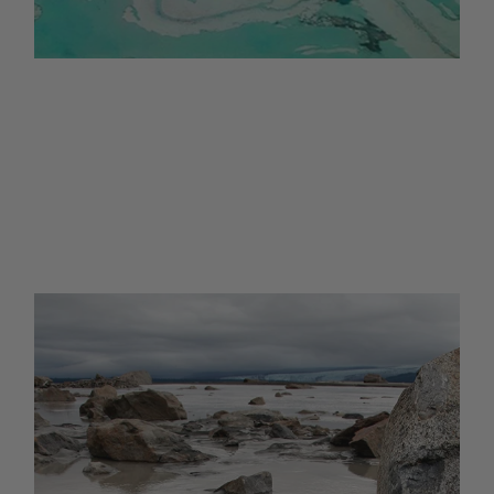
NUESTRA HISTORIA
Nuestros pies se hundieron inmediatamente en un
profundo barro mantecoso y procedimos a cubrir nuestros
cuerpos, como si fuéramos huéspedes del spa más
salvaje del mundo.
Leer más >