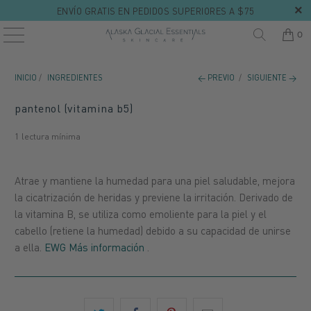
ENVÍO GRATIS EN PEDIDOS SUPERIORES A $75
0
INICIO
/
INGREDIENTES
← PREVIO
/
SIGUIENTE →
pantenol (vitamina b5)
1 lectura mínima
Atrae y mantiene la humedad para una piel saludable, mejora
la cicatrización de heridas y previene la irritación. Derivado de
la vitamina B, se utiliza como emoliente para la piel y el
cabello (retiene la humedad) debido a su capacidad de unirse
a ella.
EWG Más información
.