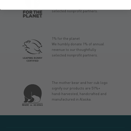
annual revenue to our thoughtfully
selected nonprofit partners.
1% for the planet
We humbly donate 1% of annual
revenue to our thoughtfully
selected nonprofit partners.
The mother bear and her cub logo
signify our products are 51%+
hand-harvested, handcrafted and
manufactured in Alaska.