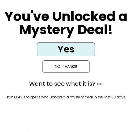
You've Unlocked a
acetato de tocoferol (vitamina e)
Mystery Deal!
1 lectura mínima
Ver artículo completo
Yes
NO, THANKS!
Certified B Corps meet the highest
Want to see what it is? 👀
verified standards of social and
environmental performance,
Join
1,643
shoppers who unlocked a mystery deal in the last 30 days.
transparency and accountability.
Giving back is everything. We
humbly donate 2% (yes, 2 x 1%) of