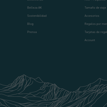
Belleza AK
Tamaño de viaje
Sostenibilidad
Accesorios
Blog
Regalos por men
Prensa
Tarjetas de rega
Account