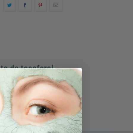
to de tocoferol
mina e)
mínima
ulo completo