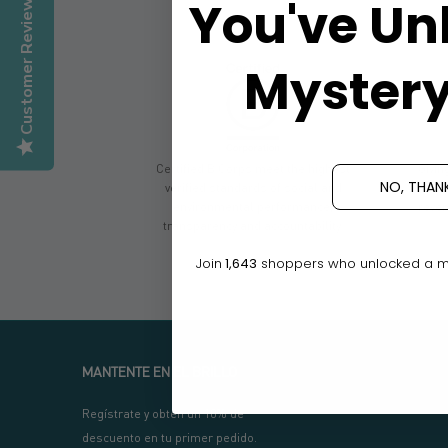
Customer Reviews
You've Un
Mystery
Certified B Corps meet the highest
Givin
NO, THAN
verified standards of social and
don
environmental performance,
reven
transparency and accountability.
Join
1,643
shoppers who unlocked a mys
MANTENTE EN EL BRILLO
Regístrate y obtén un 10% de
descuento en tu primer pedido.