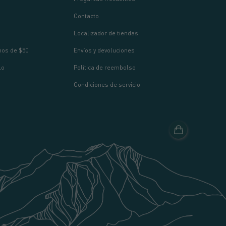
Contacto
Localizador de tiendas
os de $50
Envíos y devoluciones
lo
Política de reembolso
Condiciones de servicio