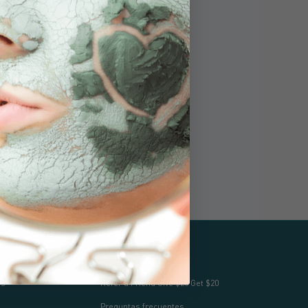
The mother bear and her cub logo
signify our products are 51%+ hand-
harvested, handcrafted and
manufactured in Alaska.
Apoyo
os
Refer a Friend Give $20 Get $20
Preguntas frecuentes