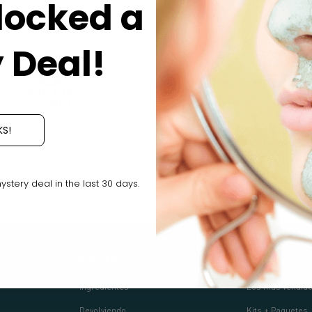
locked a
 Deal!
g back is everything. We humbly
We pledge our ingredients and
KS!
ate 2% (yes, 2 x 1%) of annual
products are cruelty-free (free of
ue to our thoughtfully selected
animal testing) at all stages of
nonprofit partners.
product development.
tery deal in the last 30 days.
Acerca de
Comercio
Ingredientes
Los más vendid
Devolviendo
Kits + Paquetes