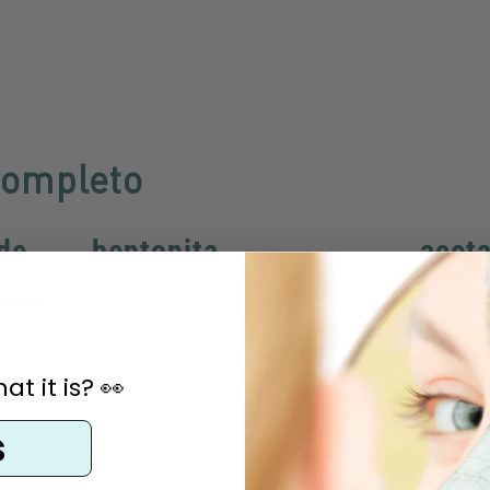
completo
 de
bentonita
aceta
pino)
(vita
1 lectura mínima
Ver artículo completo
1 lectura 
t it is? 👀
Ver artíc
s