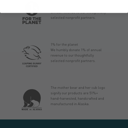
Giving back is everything. We
humbly donate 2% (yes, 2 x 1%) of
annual revenue to our thoughtfully
selected nonprofit partners.
1% for the planet
We humbly donate 1% of annual
revenue to our thoughtfully
selected nonprofit partners.
The mother bear and her cub logo
signify our products are 51%+
hand-harvested, handcrafted and
manufactured in Alaska.