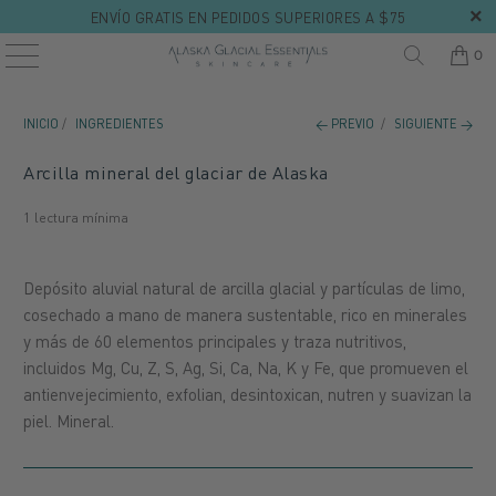
ENVÍO GRATIS EN PEDIDOS SUPERIORES A $75
0
INICIO
/
INGREDIENTES
← PREVIO
/
SIGUIENTE →
Arcilla mineral del glaciar de Alaska
1 lectura mínima
Depósito aluvial natural de arcilla glacial y partículas de limo,
cosechado a mano de manera sustentable, rico en minerales
y más de 60 elementos principales y traza nutritivos,
incluidos Mg, Cu, Z, S, Ag, Si, Ca, Na, K y Fe, que promueven el
antienvejecimiento, exfolian, desintoxican, nutren y suavizan la
piel. Mineral.