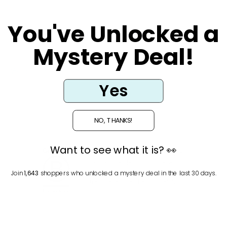
You've Unlocked a
acetato de tocoferol (vitamina e)
Mystery Deal!
1 lectura mínima
Ver artículo completo
Yes
NO, THANKS!
Want to see what it is? 👀
Certified B Corps meet the highest
verified standards of social and
environmental performance,
Join
1,643
shoppers who unlocked a mystery deal in the last 30 days.
transparency and accountability.