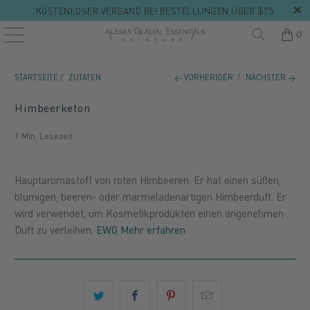
KOSTENLOSER VERSAND BEI BESTELLUNGEN ÜBER $75
0
STARTSEITE
/
ZUTATEN
← VORHERIGER
/
NÄCHSTER →
Himbeerketon
1 Min. Lesezeit
Hauptaromastoff von roten Himbeeren. Er hat einen süßen,
blumigen, beeren- oder marmeladenartigen Himbeerduft. Er
wird verwendet, um Kosmetikprodukten einen angenehmen
Duft zu verleihen.
EWG Mehr erfahren
.