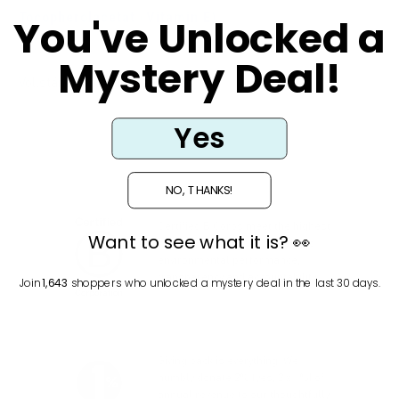
Tocopherolacetat (Vitamin E)
You've Unlocked a
1 Min. Lesezeit
Mystery Deal!
Vollständigen Artikel anzeigen
Yes
NO, THANKS!
Certified B Corps meet the highest
Want to see what it is? 👀
verified standards of social and
environmental performance,
transparency and accountability.
Join
1,643
shoppers who unlocked a mystery deal in the last 30 days.
Giving back is everything. We
humbly donate 2% (yes, 2 x 1%) of
annual revenue to our thoughtfully