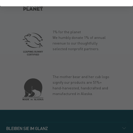
selected nonprofit partners.
1% for the planet
We humbly donate 1% of annual
revenue to our thoughtfully
selected nonprofit partners.
The mother bear and her cub logo
signify our products are 51%+
hand-harvested, handcrafted and
manufactured in Alaska.
BLEIBEN SIE IM GLANZ