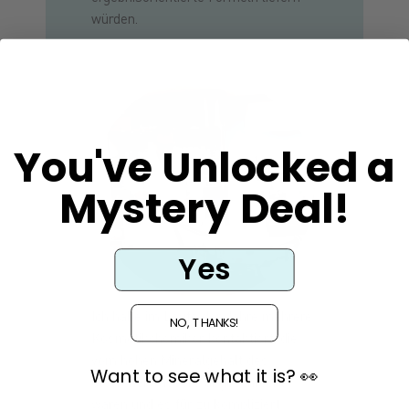
würden.
You've Unlocked a
Mystery Deal!
Yes
Ich habe im Laufe der Jahre mehrere
NO, THANKS!
Kosmetikchemiker kontaktiert, die
vom hohen Mineralgehalt des
Want to see what it is? 👀
Gletscherwassers abgeschreckt
waren und es für zu kompliziert