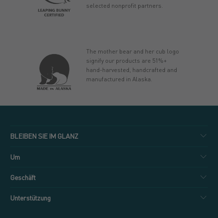
selected nonprofit partners.
The mother bear and her cub logo
signify our products are 51%+
hand-harvested, handcrafted and
manufactured in Alaska.
BLEIBEN SIE IM GLANZ
Um
Geschäft
Unterstützung