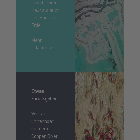
sowohl Ihrer
Haut als auch
der Haut der
Erde.
Mehr
erfahren >
Etwas
zurückgeben
Wir sind
untrennbar
mit dem
Copper River