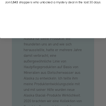
Join
1,643
shoppers who unlocked a mystery deal in the last 30 days.
hielten. 2010 wurde ich von einem
Kosmetikchemiker aus Alaska,
Charlie Kim, kontaktiert. Er war
Gründer und Formulierer der Alaska
Dream Co. mit Sitz in Südkorea und
suchte nach Gletschermineralton aus
Alaska für seine Produkte. Wir
freundeten uns an und wie sich
herausstellte, hatte er mehrere Jahre
damit verbracht, eine
außergewöhnliche Linie von
Hautpflegeprodukten auf Basis von
Mineralien aus Gletscherwasser aus
Alaska zu entwickeln. Ich teilte ihm
meine Produktentwicklungsziele mit
und mit seiner Hilfe wurden neue
Alaska Glacial-Produkte Wirklichkeit.
2020 brachten wir eine Kollektion von